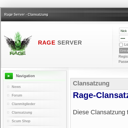
Rage Server - Clansatzung
RAGE
SERVER
Lo
Regis
Passw
Navigation
Clansatzung
News
Rage-Clansat
Forum
Clanmitglieder
Diese Clansatzung tr
Clansatzung
Scum Shop