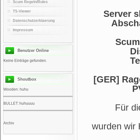
Scum Regeln/Rules
Server s
TS-Viewer
Abscha
Datenschutzerklaerung
Impressum
Scums
Di
Benutzer Online
Te
Keine Einträge gefunden.
[GER] Rage
Shoutbox
P
Wooden: huhu
BULLET: huhuuuu
Für d
Archiv
wurden wir 