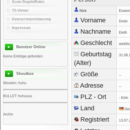
Scum Regeln/Rules
TS-Viewer
Nick
Eowen
Vorname
Datenschutzerklaerung
Dodo
Impressum
Nachname
Eleth
Geschlecht
weibli
Benutzer Online
Geburtstag
31.08.
Keine Einträge gefunden.
(Alter)
Größe
Shoutbox
--
Wooden: huhu
Adresse
--
PLZ - Ort
BULLET: huhuuuu
- Köln
Land
Deu
Archiv
Registriert
13.07.