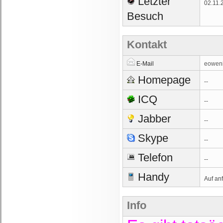
Letzter
02.11.
Besuch
Kontakt
E-Mail
eowenie
Homepage
--
ICQ
--
Jabber
--
Skype
--
Telefon
--
Handy
Auf an
Info