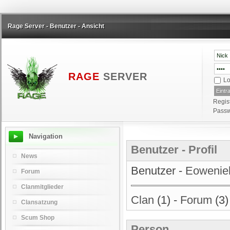
Rage Server - Benutzer - Ansicht
RAGE
SERVER
Lo
Regis
Passw
Navigation
Benutzer - Profil
News
Benutzer -
Eowenie
Forum
Clanmitglieder
Clan
(1) -
Forum
(3)
Clansatzung
Scum Shop
Person