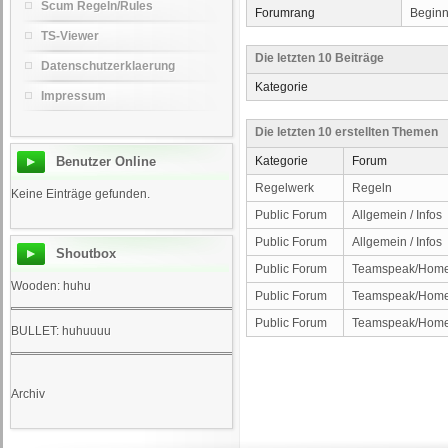
Scum Regeln/Rules
Forumrang
Beginn
TS-Viewer
Die letzten 10 Beiträge
Datenschutzerklaerung
Kategorie
Impressum
Die letzten 10 erstellten Themen
Benutzer Online
Kategorie
Forum
Regelwerk
Regeln
Keine Einträge gefunden.
Public Forum
Allgemein / Infos
Public Forum
Allgemein / Infos
Shoutbox
Public Forum
Teamspeak/Home
Wooden: huhu
Public Forum
Teamspeak/Home
Public Forum
Teamspeak/Home
BULLET: huhuuuu
Archiv