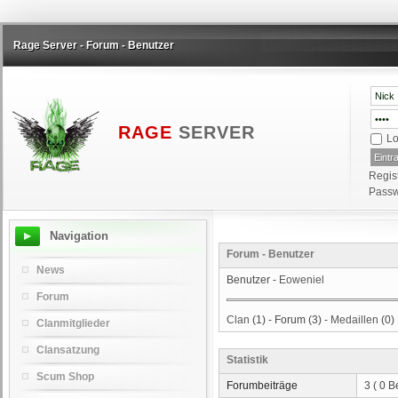
Rage Server - Forum - Benutzer
RAGE
SERVER
Lo
Regis
Passw
Navigation
Forum - Benutzer
News
Benutzer -
Eoweniel
Forum
Clan
(1) - Forum (3) -
Medaillen
(0)
Clanmitglieder
Clansatzung
Statistik
Scum Shop
Forumbeiträge
3 ( 0 B