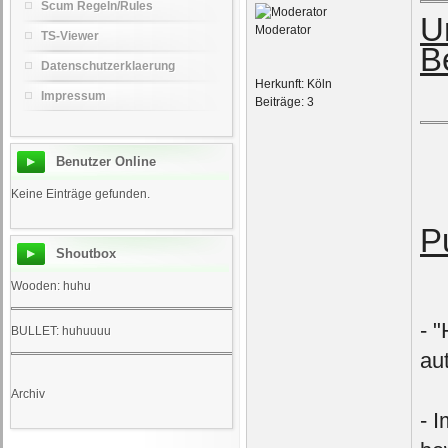
Scum Regeln/Rules
Un
Moderator
TS-Viewer
B
Datenschutzerklaerung
Herkunft: Köln
Impressum
Beiträge: 3
Benutzer Online
Keine Einträge gefunden.
P
Shoutbox
Wooden: huhu
- 
BULLET: huhuuuu
au
Archiv
- 