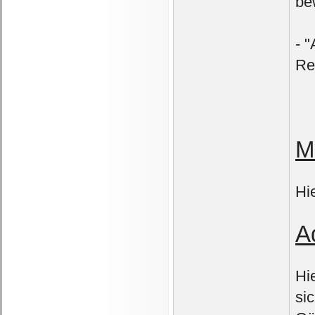
be
- 
Re
M
Hi
A
Hie
si