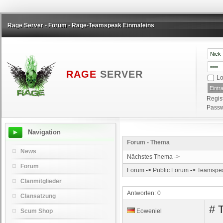
Rage Server - Forum - Rage-Teamspeak Einmaleins
RAGE
SERVER
Lo
Regis
Passw
Navigation
Forum - Thema
News
Nächstes Thema ->
Forum
Forum
->
Public Forum
->
Teamspe
Clanmitglieder
Antworten: 0
Clansatzung
# 
Scum Shop
Eoweniel