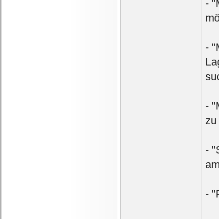
- 
mö
- 
La
su
- 
zu
- 
am
- 