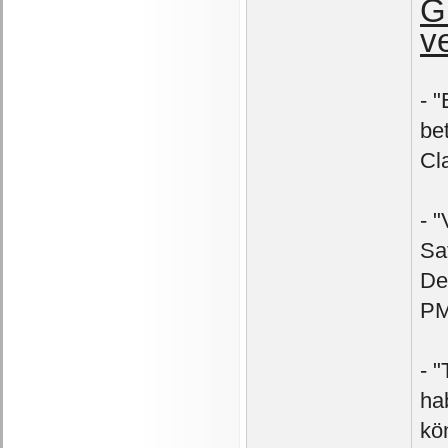
G
v
- 
be
Cl
- 
Sa
De
PM
- 
ha
kö