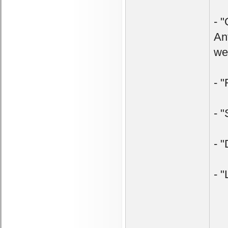
- 
An
we
- 
- 
- 
- 