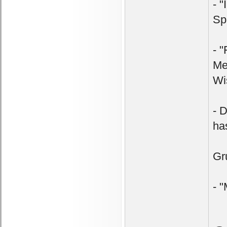
- 
Sp
- 
Me
Wi
- 
ha
Gr
- 