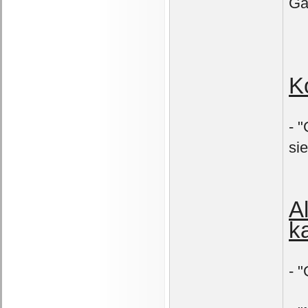
Gä
K
- 
si
A
k
- 